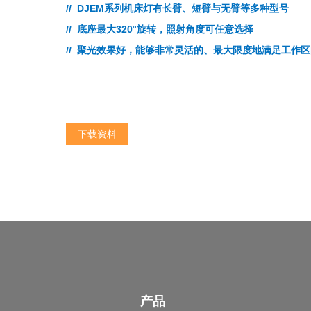
// DJEM系列机床灯有长臂、短臂与无臂等多种型号
// 底座最大320°旋转，照射角度可任意选择
// 聚光效果好，能够非常灵活的、最大限度地满足工作
下载资料
产品