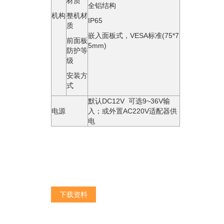
材质
全铝结构
机构
整机材
IP65
质
嵌入面板式，VESA标准(75*7
前面板
5mm)
防护等
级
安装方
式
默认DC12V 可选9~36V输
电源
⼊；或外置AC220V适配器供
电
下载资料