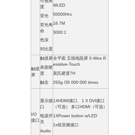
可视角
WLED
度
50000Hrs
背光
16.7M
背光寿
命
3000:1
色深
对比度
触摸屏
全平⾯ 五线电阻屏 5-Wire R
esistive-Touch
表面硬
触摸
度
莫氏硬度7H
屏
触击
250g /35 000 000 times
显示接
1XHDMI接⼝、1 X DVI接⼝
口
（可选） 多口HDMI（可选）
I/O
电源开
1XPower button w/LED
接口
关
1x组⾳频接⼝
Audio