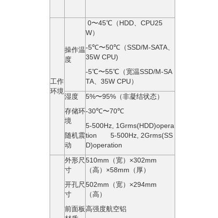
0〜45℃（HDD、CPU25
W）
-5℃〜50℃（SSD/M-SATA、
操作温
35W CPU)
度
-5℃〜55℃（宽温SSD/M-SA
工作
TA、35W CPU）
环境
湿度
5%〜95%（⾮凝结状态）
存储环
-30℃〜70℃
境
5-500Hz, 1Grms(HDD)opera
随机震
tion 5-500Hz, 2Grms(SS
动
D)operation
外形尺
510mm（宽）×302mm
寸
（高）×58mm（厚）
开孔尺
502mm（宽）×294mm
寸
（高）
前面板
高强度航空铝