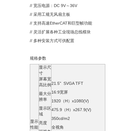
// 宽压电源：DC 9V～36V
// 采用工规无风扇主板
// 支持高速EtherCAT和巨型帧功能
// 灵活扩展各种工业现场总线模块
// 多种安装方式可供配置
规格参数
显示尺
寸
屏幕宽
21.5" SVGA TFT
高比例
16:9宽屏
最大分
辨率
1920（H）x1080(V)
显示区
475.9（H）x267.9(V)
域
350cd/m2
显示
亮度
性能
全视角