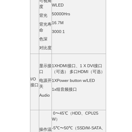
可视角
WLED
度
50000Hrs
背光
16.7M
背光寿
命
3000:1
色深
对比度
显示接
1XHDMI接⼝、1 X DVI接⼝
口
（可选） 多口HDMI（可选）
I/O
电源开
1XPower button w/LED
接口
关
1x组⾳频接⼝
Audio
0〜45℃（HDD、CPU25
W）
-5℃〜50℃（SSD/M-SATA、
操作温