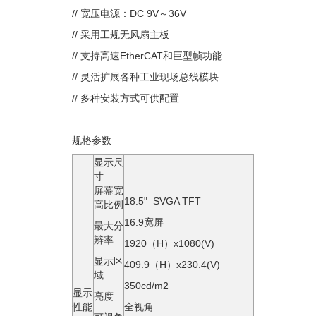
// 宽压电源：DC 9V～36V
// 采用工规无风扇主板
// 支持高速EtherCAT和巨型帧功能
// 灵活扩展各种工业现场总线模块
// 多种安装方式可供配置
规格参数
显示尺
寸
屏幕宽
18.5" SVGA TFT
高比例
16:9宽屏
最大分
辨率
1920（H）x1080(V)
显示区
409.9（H）x230.4(V)
域
350cd/m2
显示
亮度
性能
全视角