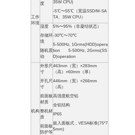
35W CPU)
度
-5℃〜55℃（宽温SSD/M-SA
工作
TA、35W CPU）
环境
湿度
5%〜95%（⾮凝结状态）
存储环
-30℃〜70℃
境
5-500Hz, 1Grms(HDD)opera
随机震
tion 5-500Hz, 2Grms(SS
动
D)operation
外形尺
463mm（宽）×283mm
寸
（高）×60mm（厚）
开孔尺
446mm（宽）×266mm
寸
（高）
前面板
高强度航空铝
材质
全铝结构
机构
整机材
IP65
质
嵌入面板式，VESA标准(75*7
前面板
5mm)
防护等